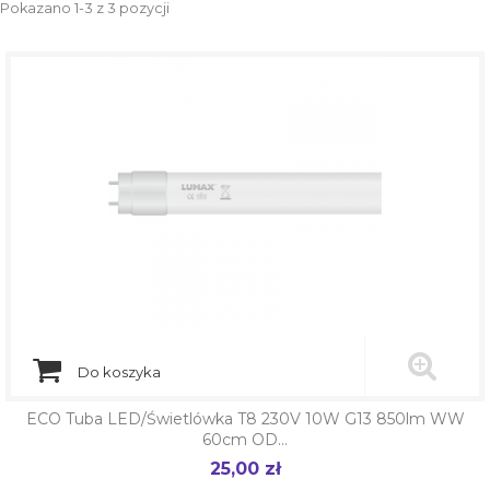
Pokazano 1-3 z 3 pozycji
Do koszyka
ECO Tuba LED/Świetlówka T8 230V 10W G13 850lm WW
60cm OD...
25,00 zł
Cena