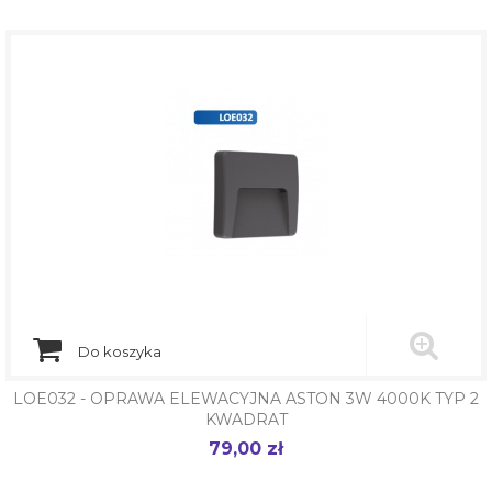
Do koszyka
LOE032 - OPRAWA ELEWACYJNA ASTON 3W 4000K TYP 2
KWADRAT
79,00 zł
Cena