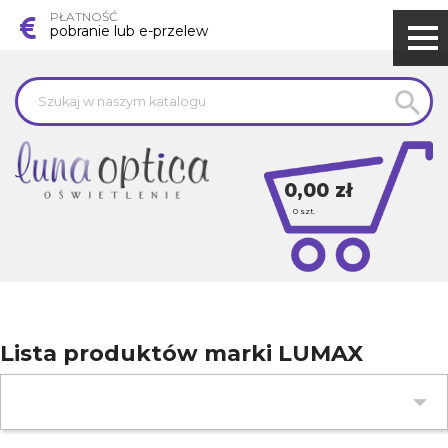
PŁATNOŚĆ
pobranie lub e-przelew

0,00 zł
0
szt.
Lista produktów marki LUMAX
