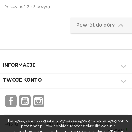
Pokazano 1-3 z 3 pozycji

Powrót do góry

INFORMACJE

TWOJE KONTO
Facebook
YouTube
Instagram
Korzystając z naszej strony wyrażasz zgodę na wykorzystywanie
Copyright © 2026 Lunaoptica.pl. Wszelkie prawa zastrzeżone.
przez nas plików cookies. Możesz określić warunki
balcerzak
.it
przechowywania lub dostępu do plików cookies w Twojej