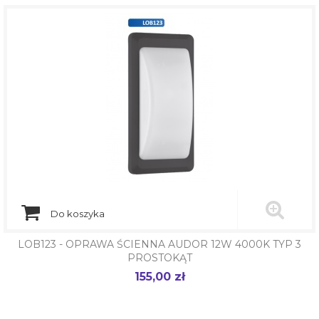
Do koszyka
LOB123 - OPRAWA ŚCIENNA AUDOR 12W 4000K TYP 3
PROSTOKĄT
155,00 zł
Cena