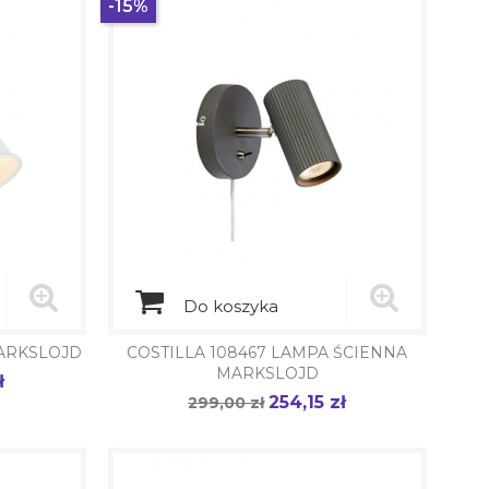
-15%
Do koszyka
MARKSLOJD
COSTILLA 108467 LAMPA ŚCIENNA
MARKSLOJD
ł
254,15 zł
Cena
299,00 zł
Cena
podstawowa