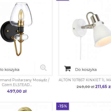
o koszyka
Do koszyka
Armand Postarzany Mosiądz /
ALTON 107857 KINKIET 1L 
Czerń ELSTEAD...
211,65 z
Cena
249,00 zł
Cena
497,00 zł
Cena
podstawowa
-15%