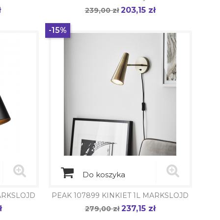
ł
203,15 zł
Cena
239,00 zł
Cena
podstawowa
-15%
Do koszyka
MARKSLOJD
PEAK 107899 KINKIET 1L MARKSLOJD
ł
237,15 zł
Cena
279,00 zł
Cena
podstawowa