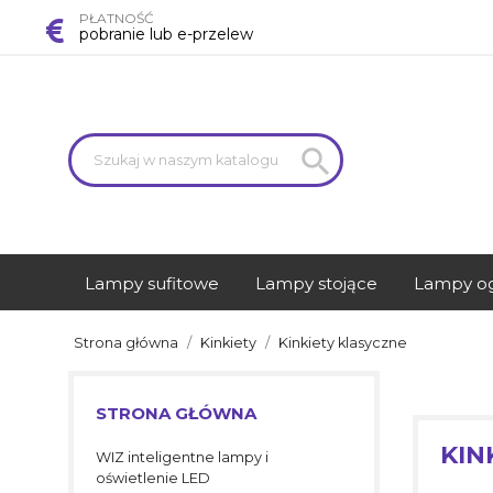
PŁATNOŚĆ
pobranie lub e-przelew

Lampy sufitowe
Lampy stojące
Lampy o
Strona główna
Kinkiety
Kinkiety klasyczne
STRONA GŁÓWNA
KIN
WIZ inteligentne lampy i
oświetlenie LED