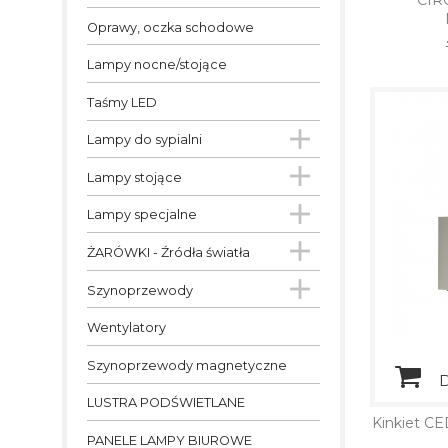
CIR
Oprawy, oczka schodowe
Lampy nocne/stojące
Taśmy LED

Lampy do sypialni

Lampy stojące

Lampy specjalne

ŻARÓWKI - Źródła światła

Szynoprzewody
Wentylatory
Szynoprzewody magnetyczne
D
LUSTRA PODŚWIETLANE
Kinkiet 
PANELE LAMPY BIUROWE