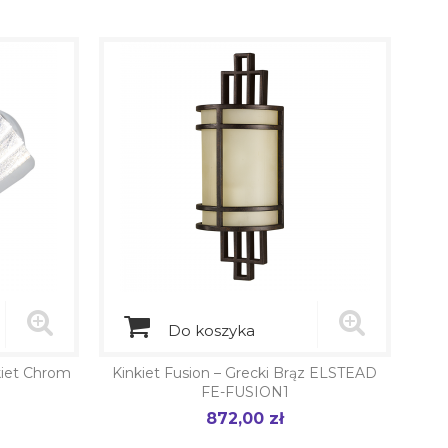
Do koszyka
kiet Chrom
Kinkiet Fusion – Grecki Brąz ELSTEAD
FE-FUSION1
872,00 zł
Cena