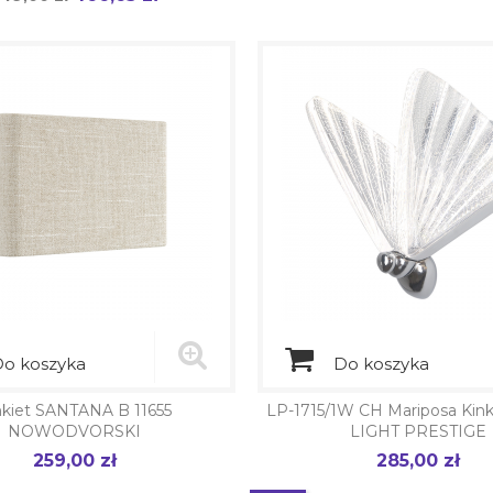
odstawowa
o koszyka
Do koszyka
nkiet SANTANA B 11655
LP-1715/1W CH Mariposa Kin
NOWODVORSKI
LIGHT PRESTIGE
259,00 zł
285,00 zł
Cena
Cena