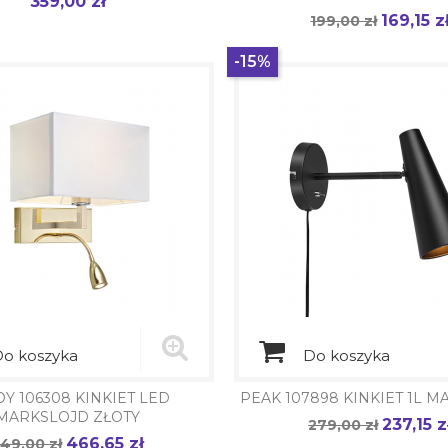
359,00 zł
Cena
169,15 z
Cena
199,00 zł
Cena
podstawowa
-15%
o koszyka
Do koszyka
Y 106308 KINKIET LED
PEAK 107898 KINKIET 1L 
MARKSLOJD ZŁOTY
237,15 z
Cena
279,00 zł
Cena
466,65 zł
ena
49,00 zł
Cena
podstawowa