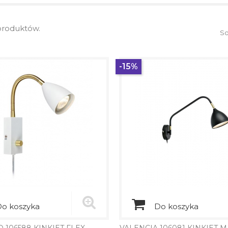
produktów.
So
-15%
o koszyka
Do koszyka