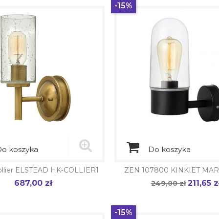
-15%
o koszyka
Do koszyka
Collier ELSTEAD HK-COLLIER1
ZEN 107800 KINKIET MA
687,00 zł
211,65 z
Cena
Cena
249,00 zł
Cena
podstawowa
-15%