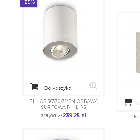
-25%
p
Do koszyka
PILLAR 56330/31/PN OPRAWA
D
SUFITOWA PHILIPS
239,25 zł
Cena
319,00 zł
Cena
Ki
podstawowa