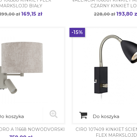
O 106588 KINKIET FLEX
VALENCIA 106081 KINKIET 
MARKSLOJD BIAŁY
CZARNY KINKIET LO
169,15 zł
193,80 z
Cena
199,00 zł
Cena
Cena
228,00 zł
Cena
podstawowa
podstawowa
-15%
o koszyka
Do koszyka
CEDRO A 11668 NOWODVORSKI
CIRO 107409 KINKIET ŚCI
FLEX MARKSLOJD