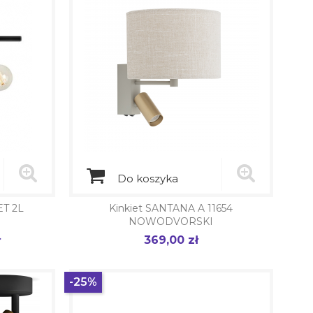
Do koszyka
T 2L
Kinkiet SANTANA A 11654
NOWODVORSKI
ł
369,00 zł
Cena
-25%