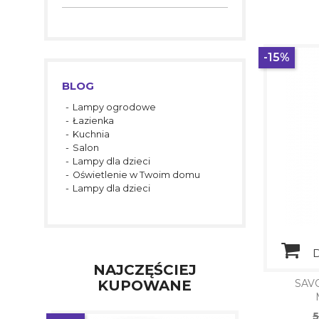
-15%
BLOG
Lampy ogrodowe
Łazienka
Kuchnia
Salon
Lampy dla dzieci
Oświetlenie w Twoim domu
Lampy dla dzieci
D
NAJCZĘŚCIEJ
KUPOWANE
SAVO
C
5