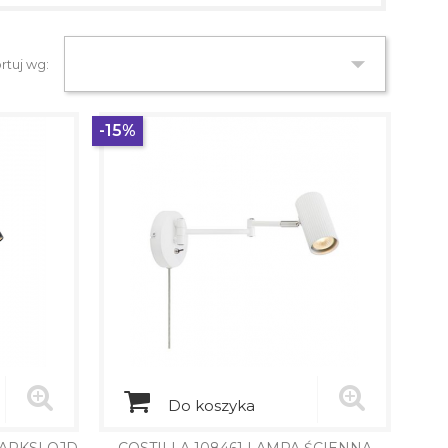

rtuj wg:
-15%
Do koszyka