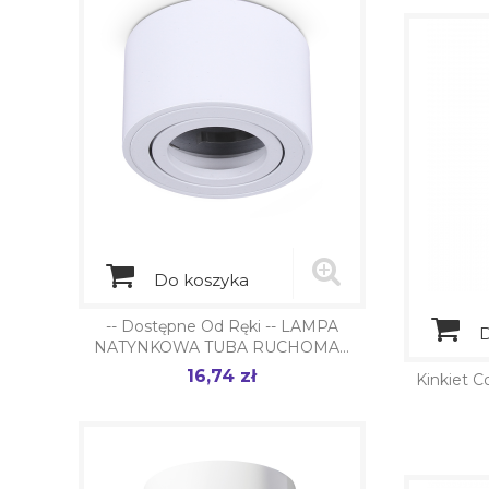
Do koszyka
-- Dostępne Od Ręki -- LAMPA
D
NATYNKOWA TUBA RUCHOMA...
16,74 zł
Cena
Kinkiet 