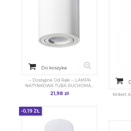
Do koszyka
-- Dostępne Od Ręki -- LAMPA
D
NATYNKOWA TUBA RUCHOMA...
21,98 zł
Cena
Kinkiet 
-0,19 ZŁ