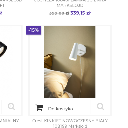
MARKSLOJD
COSTILLA 108461 LAMPA ŚCIENNA
FT
MARKSLOJD
ł
339,15 zł
Cena
399,00 zł
Cena
podstawowa
-15%
Do koszyka
EMNIALNY
Crest KINKIET NOWOCZESNY BIAŁY
108199 Markslojd