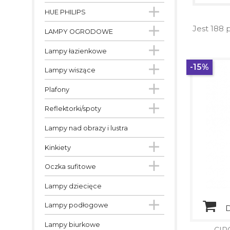

HUE PHILIPS

Jest 188 
LAMPY OGRODOWE

Lampy łazienkowe

-15%
Lampy wiszące

Plafony

Reflektorki/spoty
Lampy nad obrazy i lustra

Kinkiety

Oczka sufitowe
Lampy dziecięce

Lampy podłogowe
D
Lampy biurkowe