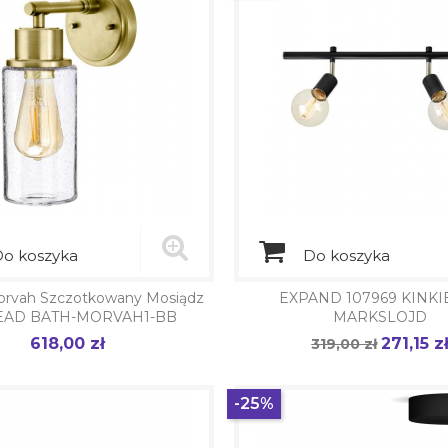
o koszyka
Do koszyka
Morvah Szczotkowany Mosiądz
EXPAND 107969 KINKIE
EAD BATH-MORVAH1-BB
MARKSLOJD
618,00 zł
271,15 z
Cena
Cena
319,00 zł
Cena
podstawowa
-25%