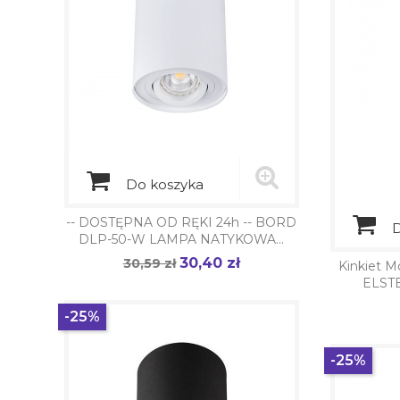
Do koszyka
-- DOSTĘPNA OD RĘKI 24h -- BORD
D
DLP-50-W LAMPA NATYKOWA...
30,40 zł
Cena
30,59 zł
Cena
Kinkiet 
podstawowa
ELST
-25%
-25%