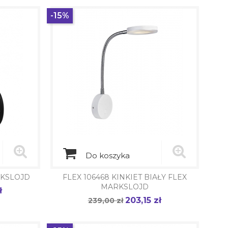
-15%
Do koszyka
RKSLOJD
FLEX 106468 KINKIET BIAŁY FLEX
MARKSLOJD
ł
203,15 zł
Cena
239,00 zł
Cena
podstawowa