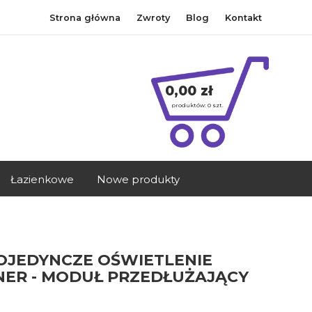
Strona główna
Zwroty
Blog
Kontakt
0,00 zł
produktów:
0
szt.
Łazienkowe
Nowe produkty
POJEDYNCZE OŚWIETLENIE
ER - MODUŁ PRZEDŁUŻAJĄCY