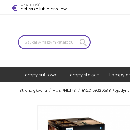
PŁATNOŚĆ
pobranie lub e-przelew

Lampy sufitowe
Lampy stojące
Lampy o
Strona główna
HUE PHILIPS
8720169320598 Pojedyncz