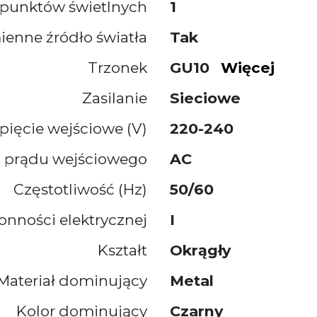
ć punktów świetlnych
1
enne źródło światła
Tak
Trzonek
GU10
Więcej
Zasilanie
Sieciowe
pięcie wejściowe (V)
220-240
 prądu wejściowego
AC
Częstotliwość (Hz)
50/60
onności elektrycznej
I
Kształt
Okrągły
Materiał dominujący
Metal
Kolor dominujący
Czarny