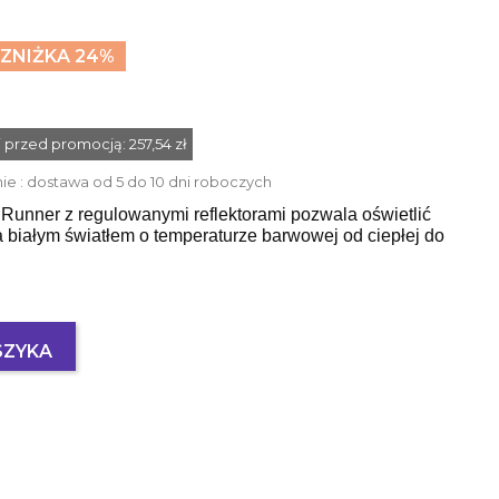
ZNIŻKA 24%
ni przed promocją:
257,54 zł
 : dostawa od 5 do 10 dni roboczych
Runner z regulowanymi reflektorami pozwala oświetlić
 białym światłem o temperaturze barwowej od ciepłej do
SZYKA