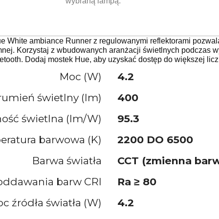
wybraną lampą.
ue White ambiance Runner z regulowanymi reflektorami pozwala
mnej. Korzystaj z wbudowanych aranżacji świetlnych podczas w
ooth. Dodaj mostek Hue, aby uzyskać dostęp do większej liczb
Moc (W)
4.2
rumień świetlny (lm)
400
ość świetlna (lm/W)
95.3
ratura barwowa (K)
2200 DO 6500
Barwa światła
CCT (zmienna barw
oddawania barw CRI
Ra ≥ 80
 źródła światła (W)
4.2