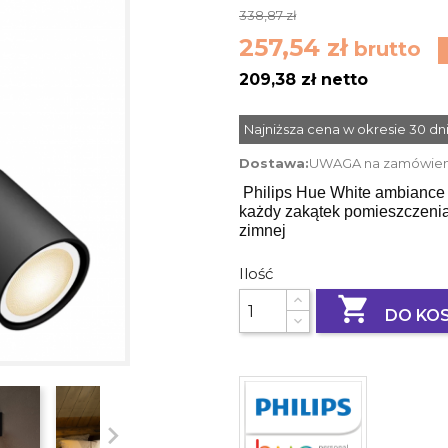
338,87 zł
257,54 zł
brutto
209,38 zł netto
Najniższa cena w okresie 30 d
Dostawa:
UWAGA na zamówienie
Philips Hue White ambiance 
każdy zakątek pomieszczenia
zimnej
Ilość

DO KO
