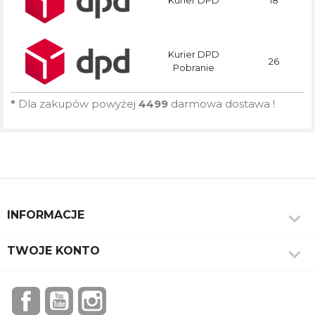
Kurier DPD
18
Kurier DPD
26
Pobranie
*
Dla zakupów powyżej
4499
darmowa dostawa !

INFORMACJE

TWOJE KONTO
Facebook
YouTube
Instagram