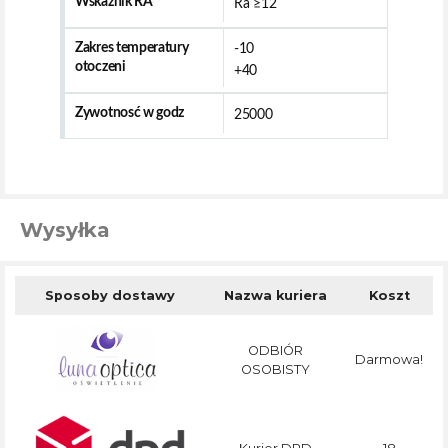
Wskaźnik RA
Ra ≥12
Zakres temperatury
-10
otoczeni
+40
Zywotnosć w godz
25000
Wysyłka
Sposoby dostawy
Nazwa kuriera
Koszt
ODBIÓR
Darmowa!
OSOBISTY