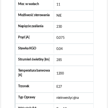
Moc w watach
11
Możliwość sterowania
NIE
Napięcie zasilania
230
Prąd |A|
0.075
Stawka KGO
0.04
Strumień świetlny |lm|
285
Temperatura barwowa
1200
|K|
Trzonek
E27
Typ Oprawy
nieinwestycyjna