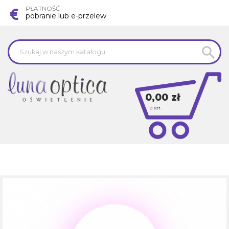
PŁATNOŚĆ
pobranie lub e-przelew

0,00 zł
0
szt.