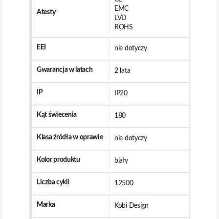
EMC
Atesty
LVD
ROHS
EEI
nie dotyczy
Gwarancja w latach
2 lata
IP
IP20
Kąt świecenia
180
Klasa źródła w oprawie
nie dotyczy
Kolor produktu
biały
Liczba cykli
12500
Marka
Kobi Design