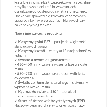
kształcie i gwincie E27
, zaprojektowana specjalnie
z myślą o wspieraniu roślin w warunkach
ograniczonego dostępu do światła słonecznego.
Doskonale sprawdzi się zarówno w domowych
uprawach, jak i w przestrzeniach biurowych czy
balkonowych ogródkach.
Najważniejsze cechy produktu:
✔ Klasyczny gwint E27
– pasuje do większości
standardowych opraw
✔ Klasyczny kształt
– estetyka i funkcjonalność w
jednym
✔ Światło o dwóch długościach fali:
•
430–460 nm
– wspiera wczesną fazę wzrostu
roślin
•
580–730 nm
– wspomaga proces kwitnienia i
owocowania
✔ Światło zbliżone do naturalnego
– optymalny
wpływ na rozwój roślin
✔ Kąt rozsyłu światła: 180°
– szerokie i
równomierne oświetlenie
✔ Strumień fotonów fotosyntetycznych (PPF)
–
kluczowy parametr dla efektywnej fotosyntezy