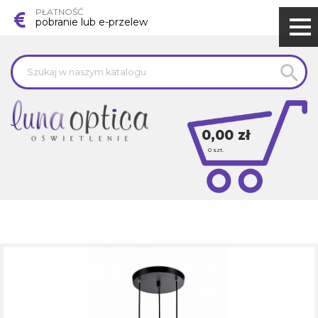
PŁATNOŚĆ
pobranie lub e-przelew

0,00 zł
0
szt.