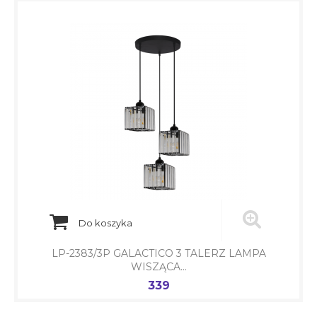
Do koszyka
LP-2383/3P GALACTICO 3 TALERZ LAMPA
WISZĄCA...
339
Cena