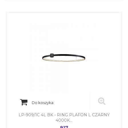
Do koszyka
LP-909/1C 4L BK - RING PLAFON L CZARNY
4000K...
917
Cena