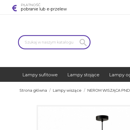
PŁATNOŚĆ
pobranie lub e-przelew

Lampy sufitowe
Lampy stojące
Lampy o
Strona główna
Lampy wiszące
NEROM WISZĄCA PND-