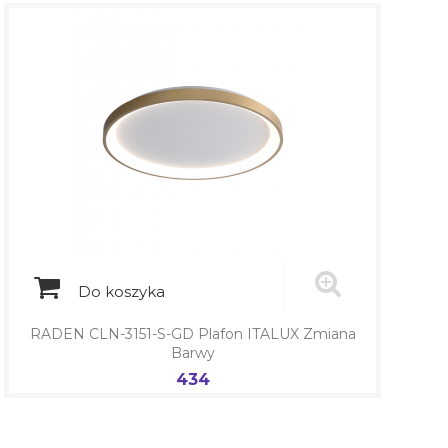
Do koszyka
RADEN CLN-3151-S-GD Plafon ITALUX Zmiana
Barwy
434
Cena