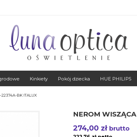
grodowe
Kinkiety
Pokój dziecka
HUE PHILIPS
22374A-BK ITALUX
NEROM WISZĄCA 
274,00 zł
brutto
222,76 zł netto