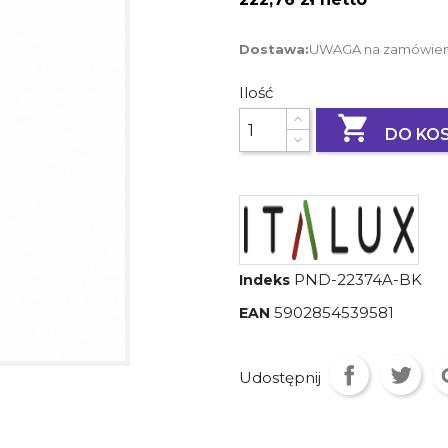
Dostawa:
UWAGA na zamówienie
Ilość

DO KO
PND-22374A-BK
Indeks
5902854539581
EAN
Udostępnij