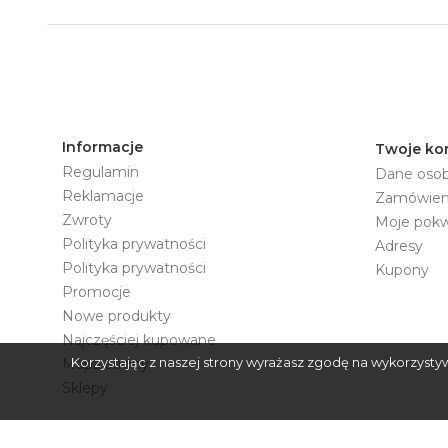
Informacje
Twoje ko
Regulamin
Dane oso
Reklamacje
Zamówien
Zwroty
Moje pokwi
Polityka prywatności
Adresy
Polityka prywatności
Kupony
Promocje
Nowe produkty
Najczęściej kupowane
Mapa strony
Korzystając z naszej strony wyrażasz zgodę na wykorzysty
Sklepy
Copyright © 2026 Lunaoptica.pl. Wszelkie prawa zastrzeżone.