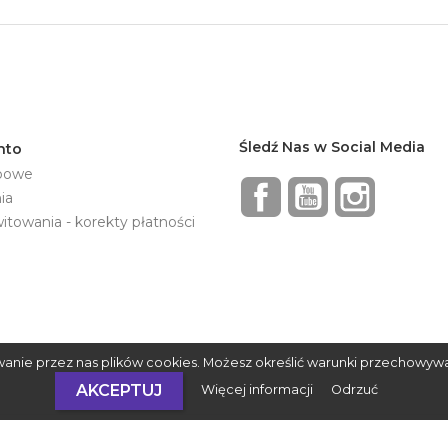
Śledź Nas w Social Media
nto
bowe
Facebook
YouTube
Instagram
ia
towania - korekty płatności
wanie przez nas plików cookies. Możesz określić warunki przechowyw
AKCEPTUJ
Więcej informacji
Odrzuć