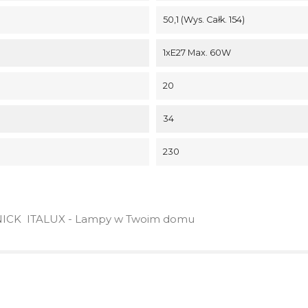
50,1 (wys. Całk. 154)
1xE27 Max. 60W
20
34
230
CK ITALUX - Lampy w Twoim domu