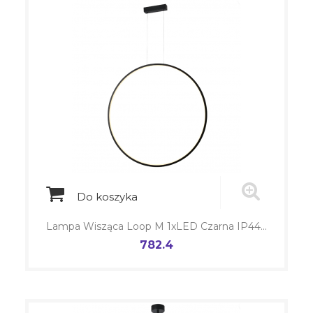
Do koszyka
Lampa Wisząca Loop M 1xLED Czarna IP44...
782.4
Cena