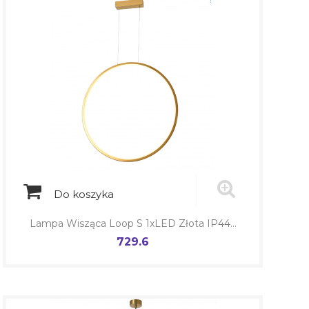
Do koszyka
Lampa Wisząca Loop S 1xLED Złota IP44...
729.6
Cena