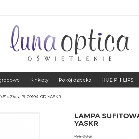
grodowe
Kinkiety
Pokój dziecka
HUE PHILIPS
 7xE14 Złota PLC0104-GD YASKR
LAMPA SUFITOWA
YASKR
798,00 zł