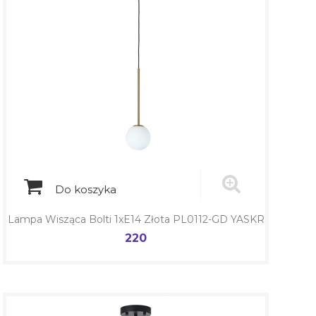
Do koszyka
Lampa Wisząca Bolti 1xE14 Złota PL0112-GD YASKR
220
Cena