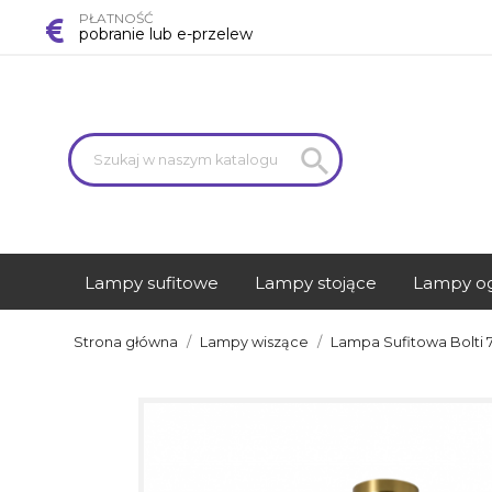
PŁATNOŚĆ
pobranie lub e-przelew

Lampy sufitowe
Lampy stojące
Lampy o
Strona główna
Lampy wiszące
Lampa Sufitowa Bolti