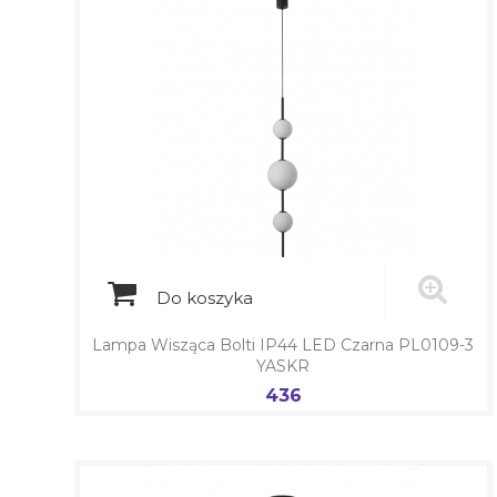
Do koszyka
Lampa Wisząca Bolti IP44 LED Czarna PL0109-3
YASKR
436
Cena