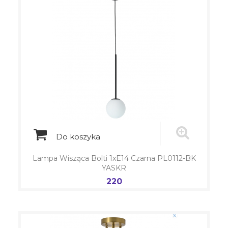
Do koszyka
Lampa Wisząca Bolti 1xE14 Czarna PL0112-BK
YASKR
220
Cena