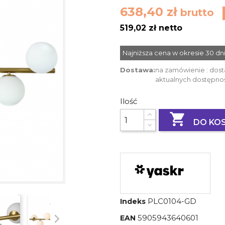
638,40 zł
brutto
519,02 zł netto
Najniższa cena w okresie 30 d
Dostawa:
na zamówienie : dost
aktualnych dostępno
Ilość

DO KO
PLC0104-GD
Indeks

5905943640601
EAN