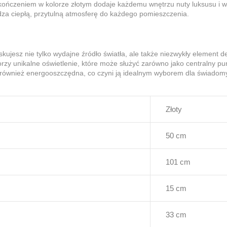
kończeniem w kolorze złotym dodaje każdemu wnętrzu nuty luksusu i w
dza ciepłą, przytulną atmosferę do każdego pomieszczenia.
kujesz nie tylko wydajne źródło światła, ale także niezwykły element de
y unikalne oświetlenie, które może służyć zarówno jako centralny punkt
 również energooszczędna, co czyni ją idealnym wyborem dla świadom
Złoty
50 cm
101 cm
15 cm
33 cm