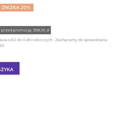
ZNIŻKA 20%
ni przed promocją:
598,50 zł
awa od 2 do 3 dni roboczych . Zachęcamy do sprawdzania
ści
SZYKA