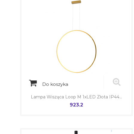
Do koszyka
Lampa Wisząca Loop M 1xLED Złota IP44...
923.2
Cena