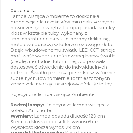
Opis produktu
Lampa wisząca Ambiente to doskonała
propozycja dla miłośników minimalistycznych i
nowoczesnych wnętrz. Lampa posiada smukły
klosz w kształcie tuby, wykonany z
transparentnego akrylu, otoczony delikatną,
metalową obręczą w kolorze różowego złota.
Dzięki wbudowanemu światłu LED CCT istnieje
możliwość wyboru preferowanej barwy światła
(ciepłej, neutralnej lub zimnej), co pozwala
dostosować oświetlenie do indywidualnych
potrzeb. Światło przenika przez klosz w formie
subtelnych, równomiernie rozmieszczonych
kreseczek, tworząc nastrojowy efekt świetlny.
Pojedyncza lampa wisząca Ambiente
Rodzaj lampy:
Pojedyncza lampa wisząca z
kolekcji Ambiente.
Wymiary:
Lampa posiada długość 120 cm.
Średnica klosza i podsufitki wynosi 6 cm.
Wysokość klosza wynosi 29 cm.
Materiał i kolorystyka:
Klosz lampy jest