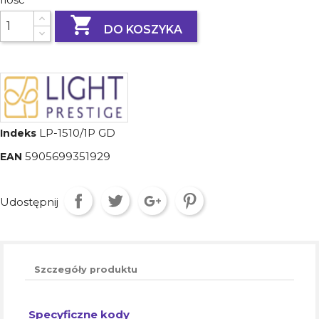

DO KOSZYKA
LP-1510/1P GD
Indeks
5905699351929
EAN
Udostępnij
Szczegóły produktu
Specyficzne kody