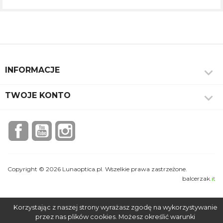

INFORMACJE

TWOJE KONTO
Facebook
YouTube
Instagram
Copyright © 2026 Lunaoptica.pl. Wszelkie prawa zastrzeżone.
balcerzak
.it
Korzystając z naszej strony wyrażasz zgodę na wykorzystywanie
przez nas plików cookies. Możesz określić warunki