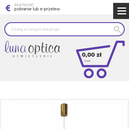
PŁATNOŚĆ
pobranie lub e-przelew

0,00 zł
0
szt.