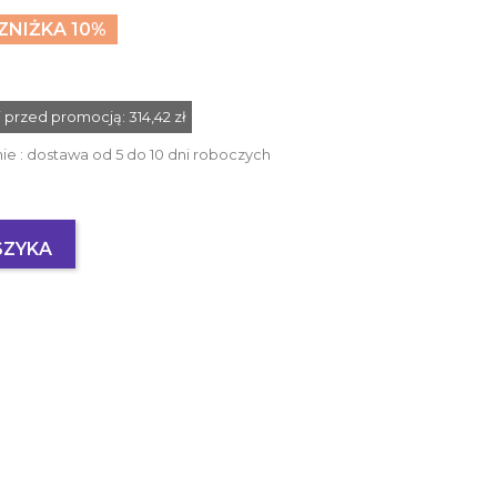
ZNIŻKA 10%
ni przed promocją:
314,42 zł
 : dostawa od 5 do 10 dni roboczych
SZYKA