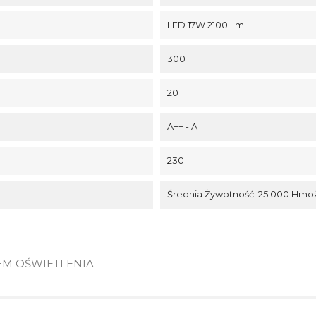
LED 17W 2100 Lm
300
20
A++ - A
230
Średnia Żywotność: 25 000 Hmoż
EM OŚWIETLENIA