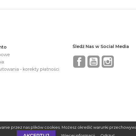
Śledź Nas w Social Media
nto
bowe
Facebook
YouTube
Instagram
ia
towania - korekty płatności
wanie przez nas plików cookies. Możesz określić warunki przechowyw
AKCEPTUJ
Więcej informacji
Odrzuć