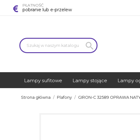
PŁATNOŚĆ
pobranie lub e-przelew

Lampy sufitowe
Lampy stojące
Lampy o
Strona główna
Plafony
GIRON-C 32589 OPRAWA NAT