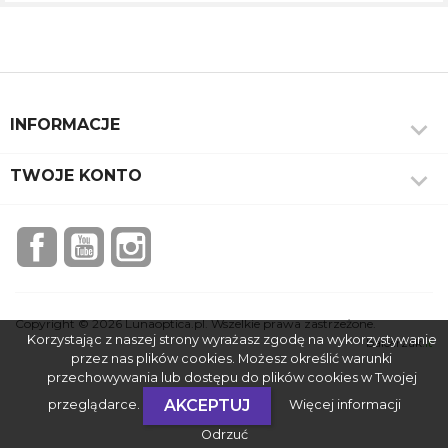

INFORMACJE

TWOJE KONTO
Facebook
YouTube
Instagram
Copyright © 2026 Lunaoptica.pl. Wszelkie prawa zastrzeżone.
Korzystając z naszej strony wyrażasz zgodę na wykorzystywanie
balcerzak
.it
przez nas plików cookies. Możesz określić warunki
przechowywania lub dostępu do plików cookies w Twojej
AKCEPTUJ
przeglądarce.
Więcej informacji
Odrzuć