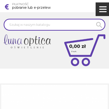
PŁATNOŚĆ
pobranie lub e-przelew

0,00 zł
0
szt.