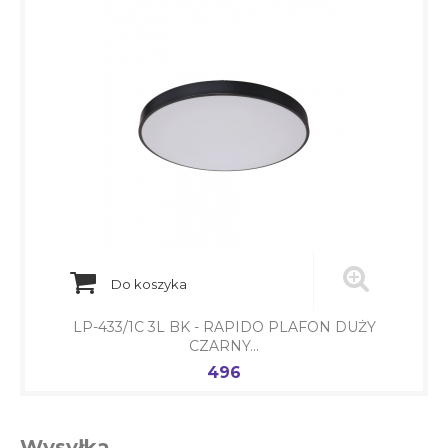
Do koszyka
LP-433/1C 3L BK - RAPIDO PLAFON DUŻY
CZARNY...
496
Cena
Wysyłka