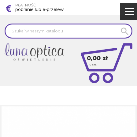
PŁATNOŚĆ
pobranie lub e-przelew

0,00 zł
0
szt.