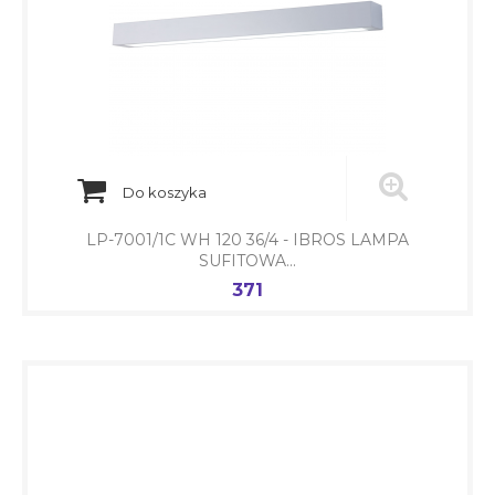
Do koszyka
LP-7001/1C WH 120 36/4 - IBROS LAMPA
SUFITOWA...
371
Cena