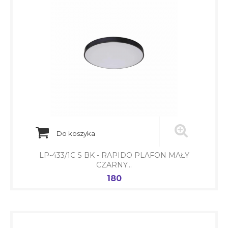
Do koszyka
LP-433/1C S BK - RAPIDO PLAFON MAŁY
CZARNY...
180
Cena