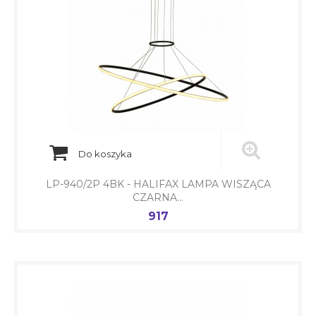
Do koszyka
LP-940/2P 4BK - HALIFAX LAMPA WISZĄCA
CZARNA...
917
Cena