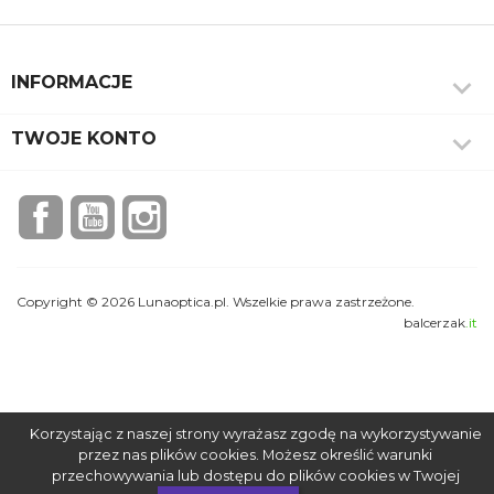

INFORMACJE

TWOJE KONTO
Facebook
YouTube
Instagram
Copyright © 2026 Lunaoptica.pl. Wszelkie prawa zastrzeżone.
balcerzak
.it
Korzystając z naszej strony wyrażasz zgodę na wykorzystywanie
przez nas plików cookies. Możesz określić warunki
przechowywania lub dostępu do plików cookies w Twojej