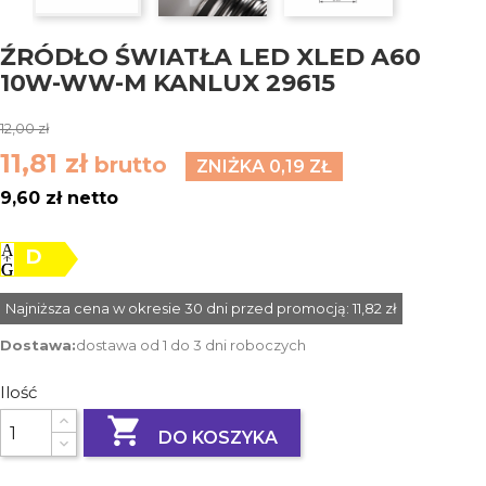
ŹRÓDŁO ŚWIATŁA LED XLED A60
10W-WW-M KANLUX 29615
12,00 zł
11,81 zł
brutto
ZNIŻKA 0,19 ZŁ
9,60 zł netto
D
Najniższa cena w okresie 30 dni przed promocją:
11,82 zł
Dostawa:
dostawa od 1 do 3 dni roboczych
Ilość

DO KOSZYKA