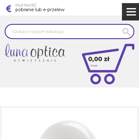
PŁATNOŚĆ
pobranie lub e-przelew

0,00 zł
0
szt.