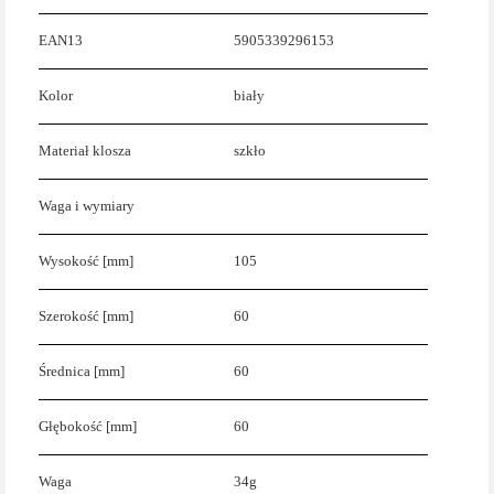
EAN13
5905339296153
Kolor
biały
Materiał klosza
szkło
Waga i wymiary
Wysokość [mm]
105
Szerokość [mm]
60
Średnica [mm]
60
Głębokość [mm]
60
Waga
34g