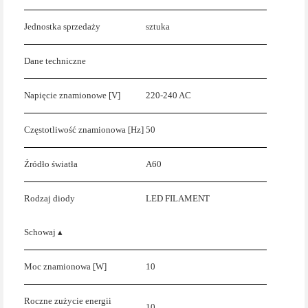
Jednostka sprzedaży
sztuka
Dane techniczne
Napięcie znamionowe [V]
220-240 AC
Częstotliwość znamionowa [Hz]
50
Źródło światła
A60
Rodzaj diody
LED FILAMENT
Schowaj ▴
Moc znamionowa [W]
10
Roczne zużycie energii
10