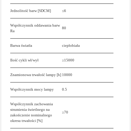
Jednolitość barw [SDCM]
≤6
Współczynnik oddawania barw
80
Ra
Barwa światła
ciepłobiała
Ilość cykli wł/wył
≥15000
Znamionowa trwałość lampy [h]
10000
Współczynnik mocy lampy
0.5
Współczynnik zachowania
strumienia świetlnego na
≥70
zakończenie nominalnego
okresu trwałości [%]