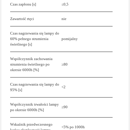
Czas zapłonu [s]
≤0,5
Zawartość rtęci
nie
Czas nagrzewania się lampy do
60% pełnego strumienia
pomijalny
świetlnego [s]
Współczynnik zachowania
strumienia świetlnego po
≥80
okresie 6000h [%]
Czas nagrzewania się lampy do
<2
95% [s]
Współczynnik trwałości lampy
≥90
po okresie 6000h [%]
Wskaźnik przedwczesnego
<5% po 1000h
końca eksploatacji lampy