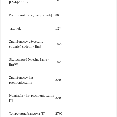
[kWh]/1000h
Prąd znamionowy lampy [mA]
80
Trzonek
E27
Znamionowy użyteczny
1520
strumień świetlny [lm]
Skuteczność świetlna lampy
152
[lm/W]
Znamionowy kąt
320
promieniowania [°]
Nominalny kąt promieniowania
320
[°]
Temperatura barwowa [K]
2700