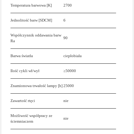
Temperatura barwowa [K]
2700
Jednolitość barw [SDCM]
6
Współczynnik oddawania barw
90
Ra
Barwa światła
ciepłobiała
Ilość cykli wł/wył
≥50000
Znamionowa trwałość lampy [h]
25000
Zawartość rtęci
nie
Możliwość współpracy ze
nie
ściemniaczem