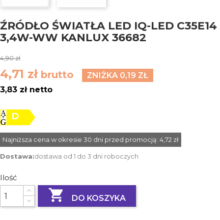
ŹRÓDŁO ŚWIATŁA LED IQ-LED C35E14
3,4W-WW KANLUX 36682
4,90 zł
4,71 zł
brutto
ZNIŻKA 0,19 ZŁ
3,83 zł netto
D
Najniższa cena w okresie 30 dni przed promocją:
4,72 zł
Dostawa:
dostawa od 1 do 3 dni roboczych
Ilość

DO KOSZYKA