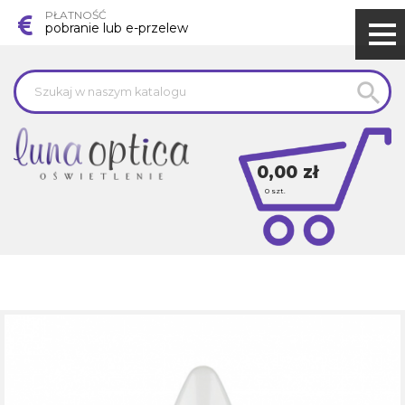
PŁATNOŚĆ
pobranie lub e-przelew

0,00 zł
0
szt.