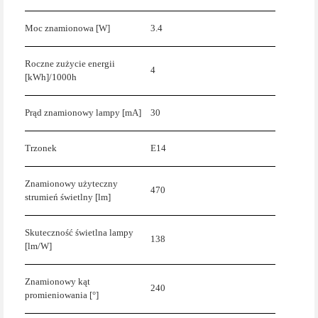
Moc znamionowa [W]
3.4
Roczne zużycie energii
4
[kWh]/1000h
Prąd znamionowy lampy [mA]
30
Trzonek
E14
Znamionowy użyteczny
470
strumień świetlny [lm]
Skuteczność świetlna lampy
138
[lm/W]
Znamionowy kąt
240
promieniowania [°]