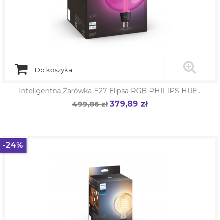
Do koszyka
Inteligentna Żarówka E27 Elipsa RGB PHILIPS HUE...
379,89 zł
Cena
499,86 zł
Cena
podstawowa
-24%