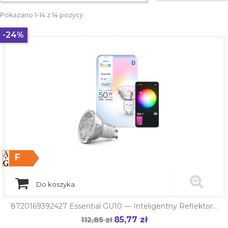
Pokazano 1-14 z 14 pozycji
-24%
F
Do koszyka
8720169392427 Essential GU10 — Inteligentny Reflektor...
85,77 zł
Cena
112,85 zł
Cena