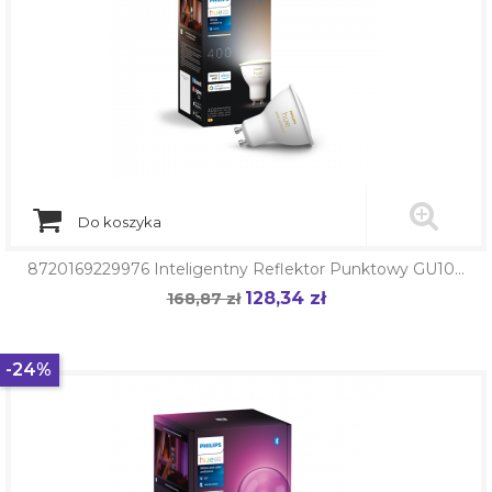
Do koszyka
8720169229976 Inteligentny Reflektor Punktowy GU10...
128,34 zł
Cena
168,87 zł
Cena
podstawowa
-24%