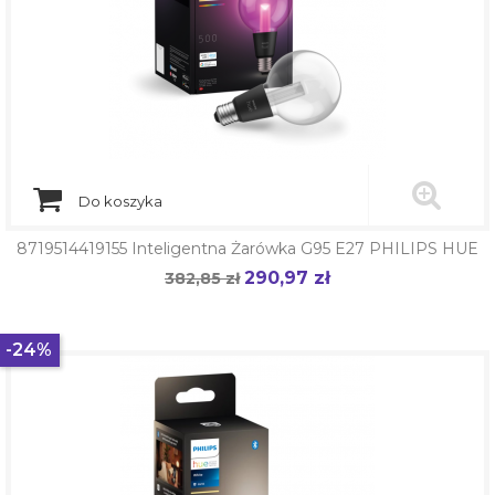
Do koszyka
8719514419155 Inteligentna Żarówka G95 E27 PHILIPS HUE
290,97 zł
Cena
382,85 zł
Cena
podstawowa
-24%