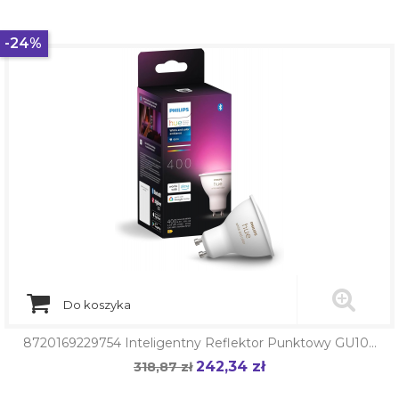
podstawowa
-24%
Do koszyka
8720169229754 Inteligentny Reflektor Punktowy GU10...
242,34 zł
Cena
318,87 zł
Cena
podstawowa