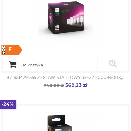
F
Do koszyka
8719514291355 ZESTAW STARTOWY 3xE27 2000-6500K,...
569,23 zł
Cena
748,99 zł
Cena
podstawowa
-24%