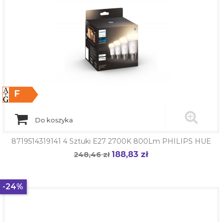
F
Do koszyka
8719514319141 4 Sztuki E27 2700K 800Lm PHILIPS HUE
188,83 zł
Cena
248,46 zł
Cena
podstawowa
-24%