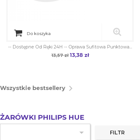
Do koszyka
-- Dostępne Od Ręki 24H -- Oprawa Sufitowa Punktowa...
13,38 zł
Cena
13,57 zł
Cena
podstawowa

Wszystkie bestsellery
ŻARÓWKI PHILIPS HUE

FILTR