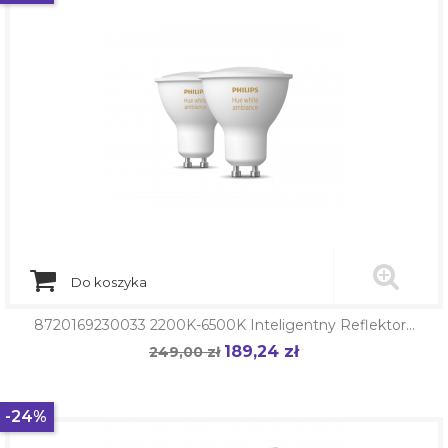
Do koszyka
8720169230033 2200K-6500K Inteligentny Reflektor...
189,24 zł
Cena
249,00 zł
Cena
podstawowa
-24%