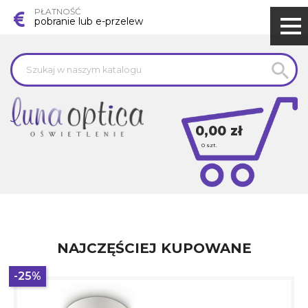
PŁATNOŚĆ
pobranie lub e-przelew

0,00 zł
0
szt.
NAJCZĘŚCIEJ KUPOWANE
-25%