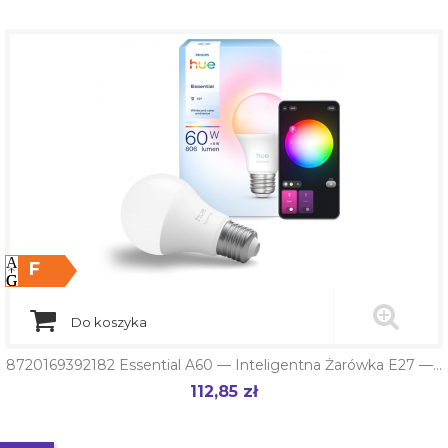
F
Do koszyka
8720169392182 Essential A60 — Inteligentna Żarówka E27 —...
112,85 zł
Cena