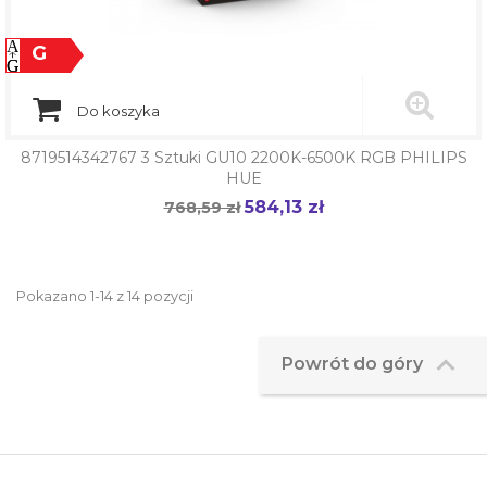
G
Do koszyka
8719514342767 3 Sztuki GU10 2200K-6500K RGB PHILIPS
HUE
584,13 zł
Cena
768,59 zł
Cena
podstawowa
Pokazano 1-14 z 14 pozycji

Powrót do góry