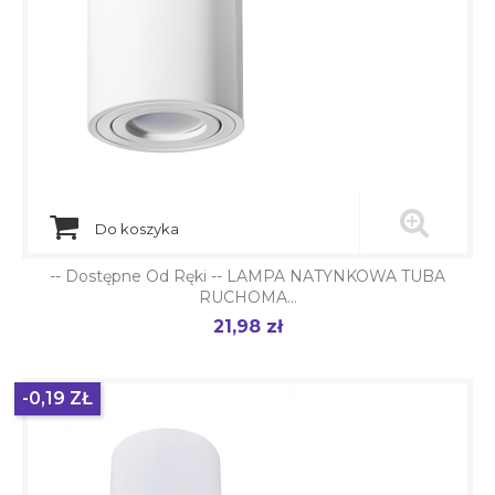
Do koszyka
-- Dostępne Od Ręki -- LAMPA NATYNKOWA TUBA
RUCHOMA...
21,98 zł
Cena
-0,19 ZŁ