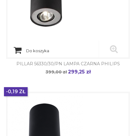
Do koszyka
PILLAR 56330/30/PN LAMPA CZARNA PHILIPS
299,25 zł
Cena
399,00 zł
Cena
podstawowa
-0,19 ZŁ