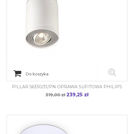
Do koszyka
PILLAR 56330/31/PN OPRAWA SUFITOWA PHILIPS
239,25 zł
Cena
319,00 zł
Cena
podstawowa