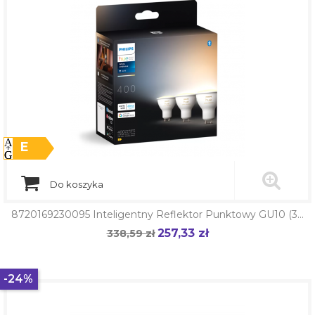
E
Do koszyka
8720169230095 Inteligentny Reflektor Punktowy GU10 (3...
257,33 zł
Cena
338,59 zł
Cena
podstawowa
-24%