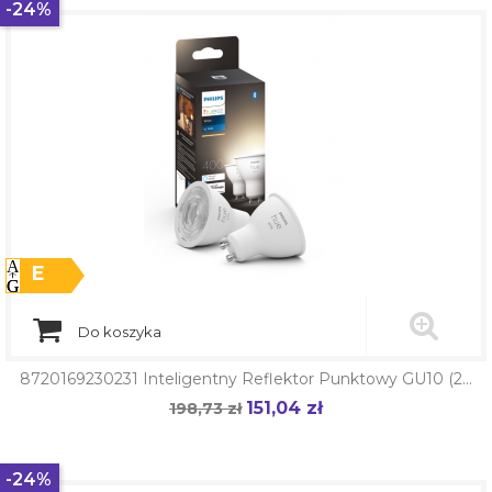
-24%
E
Do koszyka
8720169230231 Inteligentny Reflektor Punktowy GU10 (2...
151,04 zł
Cena
198,73 zł
Cena
podstawowa
-24%