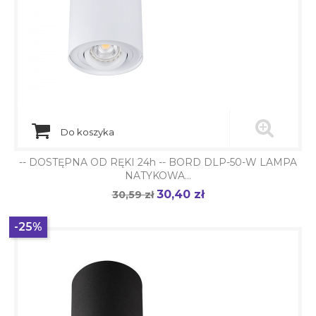
Do koszyka
-- DOSTĘPNA OD RĘKI 24h -- BORD DLP-50-W LAMPA
NATYKOWA...
30,40 zł
Cena
30,59 zł
Cena
podstawowa
-25%