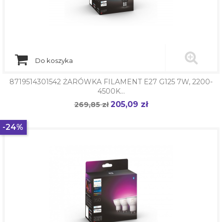
Do koszyka
8719514301542 ŻARÓWKA FILAMENT E27 G125 7W, 2200-
4500K...
205,09 zł
Cena
269,85 zł
Cena
podstawowa
-24%