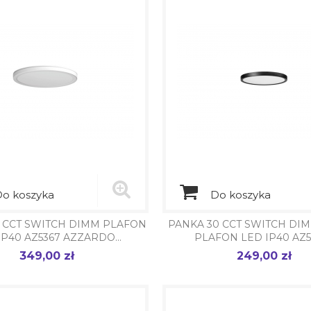
o koszyka
Do koszyka
 CCT SWITCH DIMM PLAFON
PANKA 30 CCT SWITCH DI
IP40 AZ5367 AZZARDO...
PLAFON LED IP40 AZ53
349,00 zł
249,00 zł
Cena
Cena