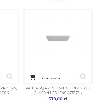
Do koszyka
 PRO 16W,
PANKA SQ 45 CCT SWITCH DIMM WH
ORSKI
PLAFON LED IP40 AZ5373...
579,00 zł
Cena