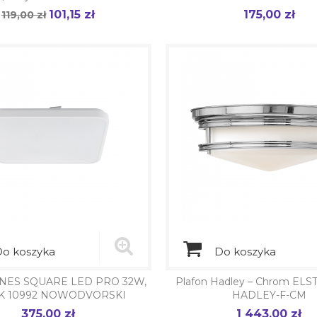
101,15 zł
175,00 zł
Cena
119,00 zł
Cena
Cena
podstawowa
o koszyka
Do koszyka
GNES SQUARE LED PRO 32W,
Plafon Hadley – Chrom EL
K 10992 NOWODVORSKI
HADLEY-F-CM
375,00 zł
1 443,00 zł
Cena
Cena