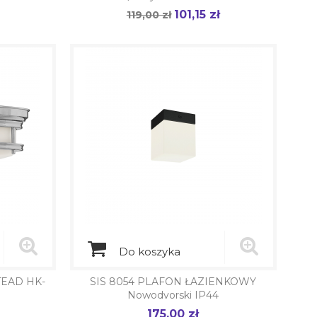
101,15 zł
Cena
119,00 zł
Cena
podstawowa
Do koszyka
STEAD HK-
SIS 8054 PLAFON ŁAZIENKOWY
Nowodvorski IP44
175,00 zł
Cena