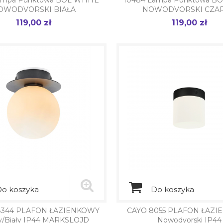
ampa Punktowa BOL WHITE
10484 Lampa Punktowa B
OWODVORSKI BIAŁA
NOWODVORSKI CZA
119,00 zł
119,00 zł
Cena
Cena
o koszyka
Do koszyka
8344 PLAFON ŁAZIENKOWY
CAYO 8055 PLAFON ŁAZ
y/Biały IP44 MARKSLOJD
Nowodvorski IP44