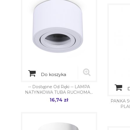
Do koszyka
-- Dostępne Od Ręki -- LAMPA
D
NATYNKOWA TUBA RUCHOMA...
16,74 zł
Cena
PANKA S
PLAF