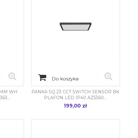
Do koszyka
DIMM WH
PANKA SQ 23 CCT SWITCH SENSOR BK
63...
PLAFON LED IP40 AZ5360...
199,00 zł
Cena