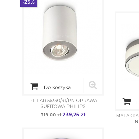
-25%
Do koszyka
PILLAR 56330/31/PN OPRAWA
D
SUFITOWA PHILIPS
239,25 zł
Cena
319,00 zł
Cena
MALAKKA 
podstawowa
N