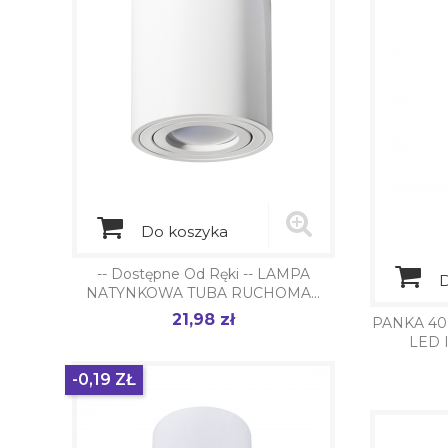
Do koszyka
-- Dostępne Od Ręki -- LAMPA
D
NATYNKOWA TUBA RUCHOMA...
21,98 zł
Cena
PANKA 40
LED 
-0,19 ZŁ