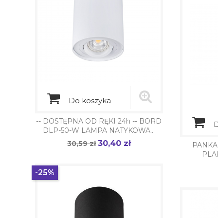
Do koszyka
-- DOSTĘPNA OD RĘKI 24h -- BORD
D
DLP-50-W LAMPA NATYKOWA...
30,40 zł
Cena
30,59 zł
Cena
PANKA
podstawowa
PLAF
-25%