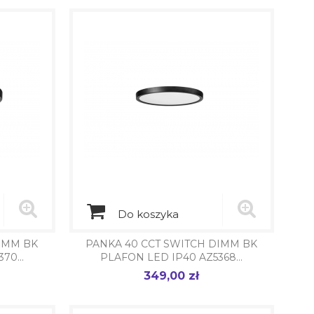
Do koszyka
DIMM BK
PANKA 40 CCT SWITCH DIMM BK
70...
PLAFON LED IP40 AZ5368...
349,00 zł
Cena