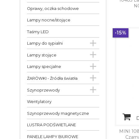
10483 L
N
Oprawy, oczka schodowe
Lampy nocne/stojące
Taśmy LED
-15%

Lampy do sypialni

Lampy stojące

Lampy specjalne

ŻARÓWKI - Źródła światła

Szynoprzewody
Wentylatory
Szynoprzewody magnetyczne
D
LUSTRA PODŚWIETLANE
MINI 10
Czarn
PANELE LAMPY BIUROWE