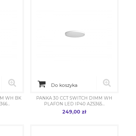
Do koszyka
MM WH BK
PANKA 30 CCT SWITCH DIMM WH
66...
PLAFON LED IP40 AZ5365...
249,00 zł
Cena