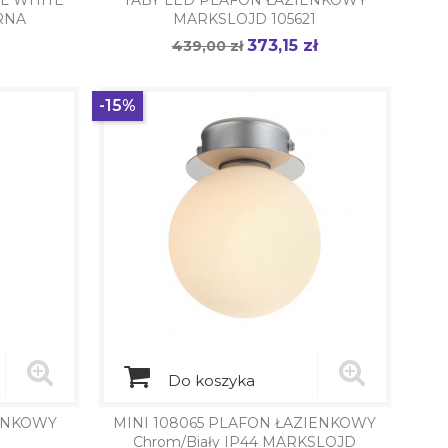
OL WHITE
TABY LED PLAFON ŁAZIENKOWY
RNA
MARKSLOJD 105621
373,15 zł
Cena
439,00 zł
Cena
podstawowa
-15%
Do koszyka
IENKOWY
MINI 108065 PLAFON ŁAZIENKOWY
Chrom/Biały IP44 MARKSLOJD