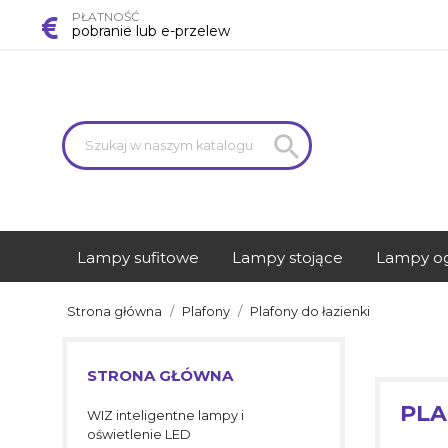
PŁATNOŚĆ
pobranie lub e-przelew

Lampy sufitowe
Lampy stojące
Lampy o
Strona główna
Plafony
Plafony do łazienki
STRONA GŁÓWNA
PLA
WIZ inteligentne lampy i
oświetlenie LED