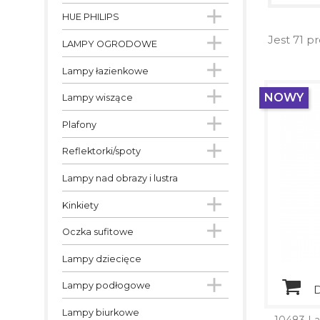

HUE PHILIPS

Jest 71 p
LAMPY OGRODOWE

Lampy łazienkowe

NOWY
Lampy wiszące

Plafony

Reflektorki/spoty
Lampy nad obrazy i lustra

Kinkiety

Oczka sufitowe
Lampy dziecięce

Lampy podłogowe
D
Lampy biurkowe