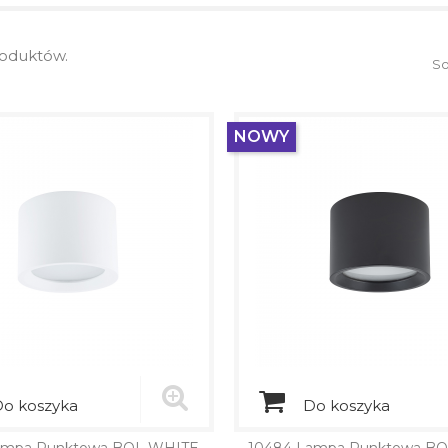
roduktów.
So
NOWY
o koszyka
Do koszyka