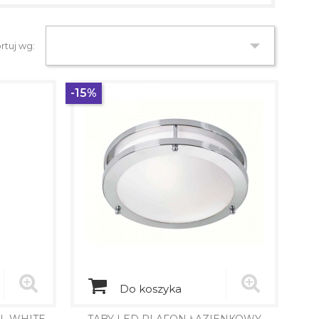

rtuj wg:
-15%
Do koszyka